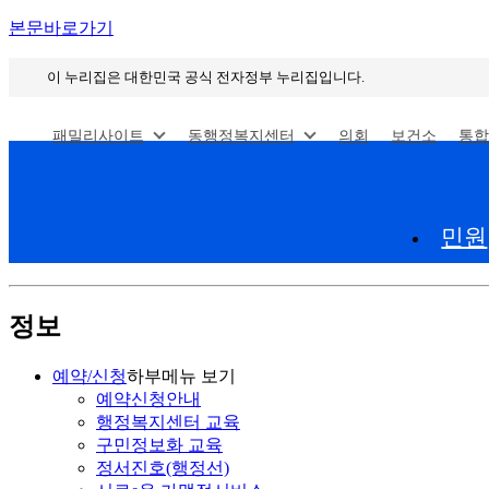
본문바로가기
이 누리집은 대한민국 공식 전자정부 누리집입니다.
패밀리사이트
동행정복지센터
의회
보건소
통합
민원
정보
예약/신청
하부메뉴 보기
예약신청안내
행정복지센터 교육
구민정보화 교육
정서진호(행정선)