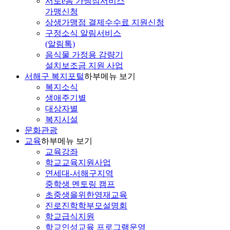
서로e음 가맹점서비스
가맹신청
상생가맹점 결제수수료 지원신청
구정소식 알림서비스
(알림톡)
음식물 가정용 감량기
설치보조금 지원 사업
서해구 복지포털
하부메뉴 보기
복지소식
생애주기별
대상자별
복지시설
문화관광
교육
하부메뉴 보기
교육강좌
학교교육지원사업
연세대-서해구지역
중학생 멘토링 캠프
초중생을위한영재교육
진로진학학부모설명회
학교급식지원
학교인성교육 프로그램운영