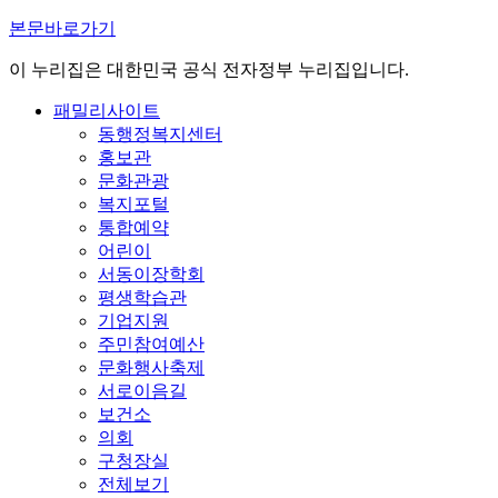
본문바로가기
이 누리집은 대한민국 공식 전자정부 누리집입니다.
패밀리사이트
동행정복지센터
홍보관
문화관광
복지포털
통합예약
어린이
서동이장학회
평생학습관
기업지원
주민참여예산
문화행사축제
서로이음길
보건소
의회
구청장실
전체보기