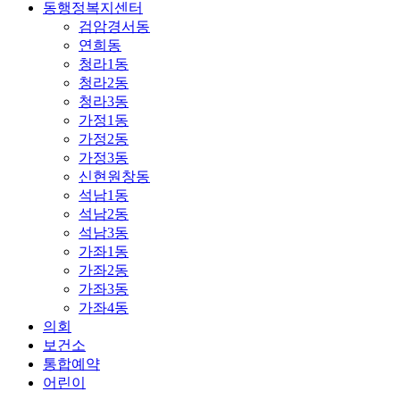
동행정복지센터
검암경서동
연희동
청라1동
청라2동
청라3동
가정1동
가정2동
가정3동
신현원창동
석남1동
석남2동
석남3동
가좌1동
가좌2동
가좌3동
가좌4동
의회
보건소
통합예약
어린이