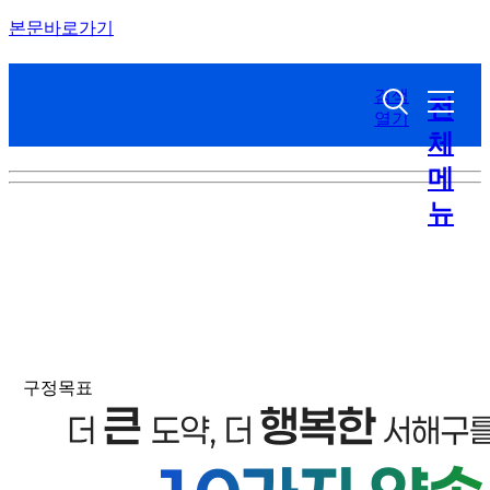
본문바로가기
검색
전
열기
체
메
뉴
구정목표
구정목표