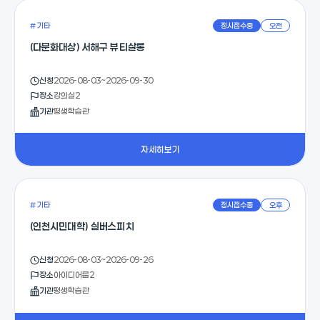
# 기타
정시접수중
오전
(다문화대상) 서해구 뷰티살롱
신청
2026-08-03~2026-09-30
장소
강의실2
기관
평생학습관
자세히보기
# 기타
정시접수중
오후
(인천시민대학) 실버스피치
신청
2026-08-03~2026-09-26
장소
아이디어룸2
기관
평생학습관