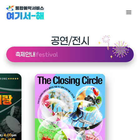
메
뉴
공연/전시
축제안내