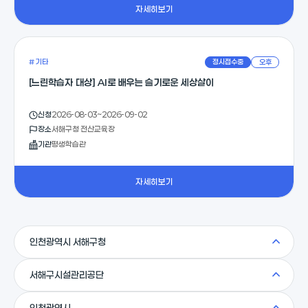
자세히보기
# 기타
정시접수중
오후
[느린학습자 대상] AI로 배우는 슬기로운 세상살이
신청
2026-08-03~2026-09-02
장소
서해구청 전산교육장
기관
평생학습관
자세히보기
인천광역시 서해구청
서해구시설관리공단
인천광역시