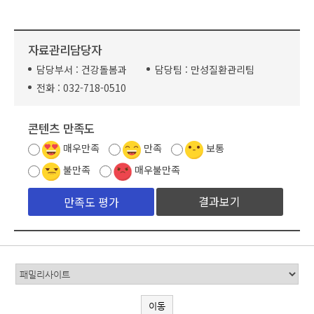
자료관리담당자
담당부서 :
건강돌봄과
담당팀 :
만성질환관리팀
전화 :
032-718-0510
콘텐츠 만족도
매우만족
만족
보통
불만족
매우불만족
결과보기