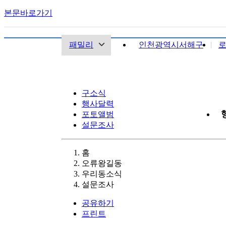
본문바로가기
패밀리
인천광역시서해구
구소식
행사달력
포토앨범
설문조사
홈
오류왕길동
우리동소식
설문조사
공유하기
프린트