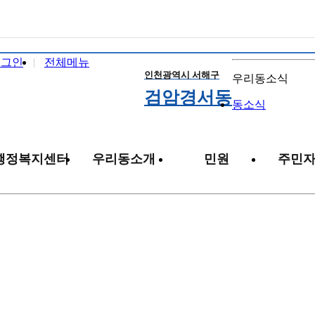
로그인
전체메뉴
인천광역시 서해구
우리동소식
검암경서동
동소식
행정복지센터
우리동소개
민원
주민