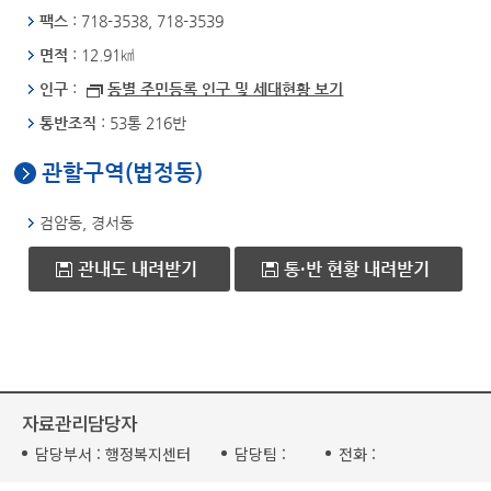
팩스
: 718-3538, 718-3539
면적
: 12.91㎢
인구
:
동별 주민등록 인구 및 세대현황 보기
통반조직
: 53통 216반
관할구역(법정동)
검암동, 경서동
관내도 내려받기
통·반 현황 내려받기
자료관리담당자
담당부서 :
행정복지센터
담당팀 :
전화 :