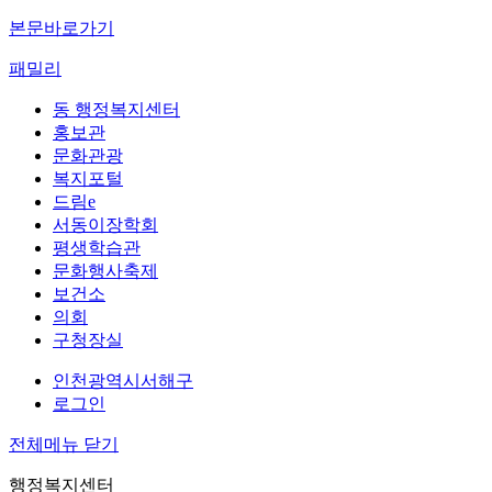
본문바로가기
패밀리
동 행정복지센터
홍보관
문화관광
복지포털
드림e
서동이장학회
평생학습관
문화행사축제
보건소
의회
구청장실
인천광역시서해구
로그인
전체메뉴 닫기
행정복지센터