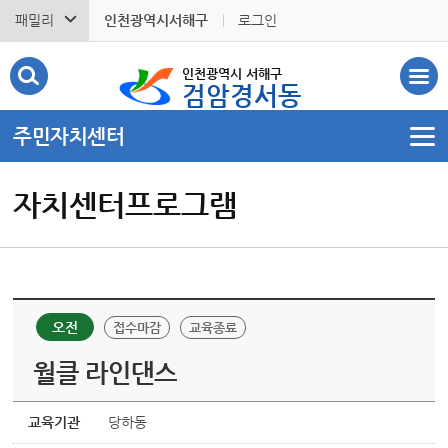
패밀리
인천광역시서해구
로그인
인천광역시 서해구
검암경서동
주민자치센터
자치센터프로그램
오전
접수마감
교육종료
월클 라인댄스
교육기관
당하동