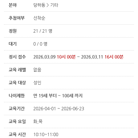
분야
당하동 > 기타
추첨여부
선착순
정원
21 / 21 명
대기
0 / 0 명
정시 접수
2026.03.09
10시 00분
~ 2026.03.11
16시 00분
교육 레벨
없음
교육 대상
성인
나이제한
만 19세 부터 ~ 100세 까지
교육기간
2026-04-01 ~ 2026-06-23
교육 요일
화,목
교육 시간
10:10~11:00