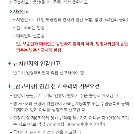
구술신고
: 법정대리인 동행, 직접 출원신고
서면신고
서면신고서 (1인 보증인의 연서와 인감 포함, 법정대리인의 동의)
신고하려는 인장
대리인의 신분증
단, 보증인과 대리인은 동일하지 않아야 하며, 법정대리인의 동반
의무는 방문신고시에 한함.
금치산자의 인감신고
반드시 법정대리인이 직접 신고하여야 함.
[참고사항] 인감 신고 수리의 거부요건
인장이 동판, 고무 기타 인영이 변하기 쉬운 물질로 제조된 때
영 제3조의 규정에 위반하여 가족관계등록부 또는 주민등록표 등에
기재되어 있지 아니한 성명으로 신고한 때
인장이 영 제6조에서 정한 규격에 적합하지 아니한 때 (인장의 크기
는 가로*세로 각각 7mm이상, 30mm이내이어야 함)
금치산자 본인이 직접 인감을 신고한 때