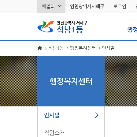
패밀리
인천광역시서해구
로그인
인천광역시 서해구
석남1동
행
석남1동
행정복지센터
인사말
행정복지센터
인사말
직원소개