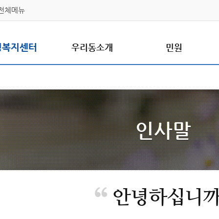
전체메뉴
정복지센터
우리동소개
민원
인사말
“
안녕하십니까