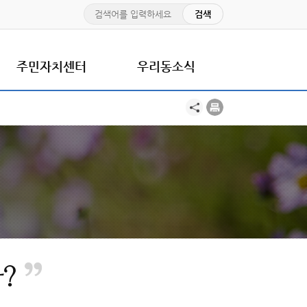
주민자치센터
우리동소식
”
?