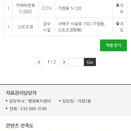
카메라번호
지
1
CCTV
가정동 5-120
[1262]
도
급수
서해구 서곶로 150 (가정동,
지
1
신도조경
시설
신도조경화훼)
도
엑셀 받기
1
/ 2
자료관리담당자
담당부서 :
행정복지센터
담당팀 :
가정2동
전화 :
032-560-3740
콘텐츠 만족도