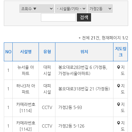
* 전체
21
건, 현재페이지
1
/2
지도링
NO
시설명
유형
위치
크
뉴서울 아
대피
봉오대로283번길 6 (가정동,
지
1
파트
시설
가정뉴서울아파트)
도
하나3차 아
대피
지
1
봉오대로318번길 21 (가정동)
파트
시설
도
카메라번호
지
1
CCTV
가정2동 5-93
[1114]
도
카메라번호
지
1
CCTV
가정2동 5-126
[1142]
도