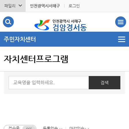
패밀리
인천광역시서해구
로그인
인천광역시 서해구
검암경서동
주민자치센터
자치센터프로그램
접수중
등록일순
마감일순