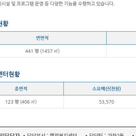
익시설 및 프로그램 운영 등 다양한 기능을 수행하고 있습니다.
현황
연면적
441 평 (1457 ㎡)
센터현황
총면적
소요예산(천원)
123 평 (406 ㎡)
53,570
리담당자
담당부서 :
행정복지센터
담당팀 :
가좌2동