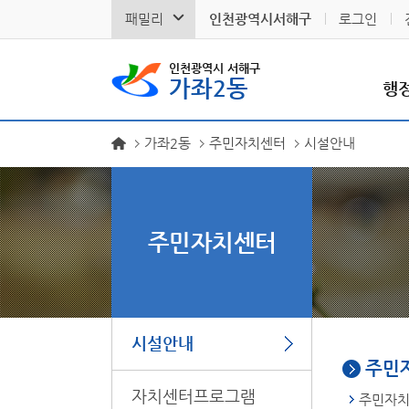
패밀리
인천광역시서해구
로그인
인천광역시 서해구
가좌2동
행
가좌2동
주민자치센터
시설안내
주민자치센터
시설안내
주민
자치센터프로그램
주민자치