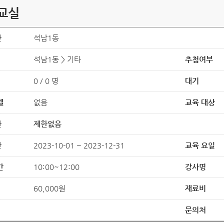
교실
관
석남1동
석남1동 > 기타
추첨여부
0 / 0 명
대기
벨
없음
교육 대상
한
제한없음
간
2023-10-01 ~ 2023-12-31
교육 요일
간
10:00~12:00
강사명
60,000원
재료비
문의처