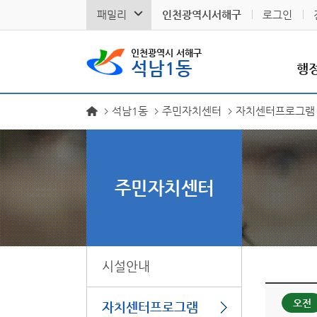
패밀리
인천광역시서해구
로그인
인천광역시 서해구
석남1동
행
석남1동
주민자치센터
자치센터프로그램
주민자치센터
시설안내
오전
자치센터프로그램