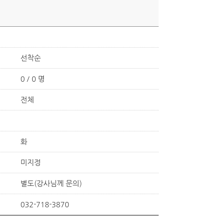
선착순
0 / 0 명
전체
화
미지정
별도(강사님께 문의)
032-718-3870