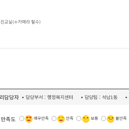
진교실(※카메라 필수)
리담당자
담당부서 :
행정복지센터
담당팀 :
석남1동
 만족도
매우만족
만족
보통
불만족