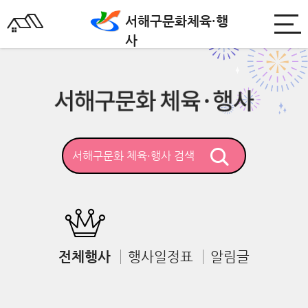
서해구문화
체육·행
사
전체행사
행사일정표
알림글