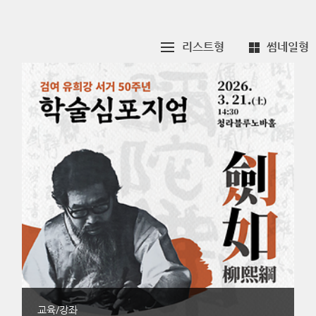
리스트형
썸네일형
교육/강좌