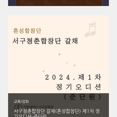
교육/강좌
서구청춘합창단 갈채(혼성합창단) 제1차 정
기오디션-준단원