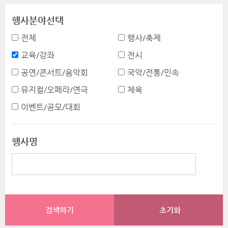
행사분야선택
전체
행사/축제
교육/강좌
전시
공연/콘서트/음악회
국악/전통/민속
뮤지컬/오페라/연극
체육
이벤트/공모/대회
행사명
초기화