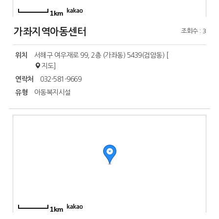
1km
가좌지역아동센터
조회수 : 3
위치
서해구 여우재로 99, 2층 (가좌동) 5439(검암동) [
지도
]
연락처
032-581-9669
유형
아동복지시설
1km