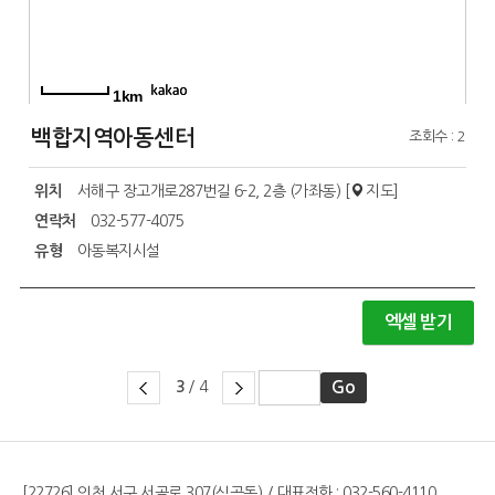
1km
백합지역아동센터
조회수 : 2
위치
서해구 장고개로287번길 6-2, 2층 (가좌동) [
지도
]
연락처
032-577-4075
유형
아동복지시설
엑셀 받기
3
/ 4
[22726] 인천 서구 서곶로 307(심곡동) / 대표전화 : 032-560-4110