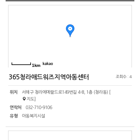
1km
365청라애드워즈지역아동센터
조회수 : 4
위치
서해구 청라에메랄드로149번길 4-8, 1층 (청라동) [
지도
]
연락처
032-710-9106
유형
아동복지시설