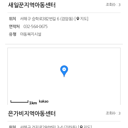
새일꾼지역아동센터
조회수 : 3
위치
서해구 승학로382번길 6 (검암동) [
지도
]
연락처
032-564-0675
유형
아동복지시설
1km
은가비지역아동센터
조회수 : 3
위치
서해구 건지로284번길 3-4 (가좌동) [
지도
]