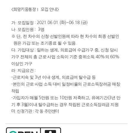
<희망키움통장Ⅰ 모집 안내>
가
.
모집일정
: 2021.06.01.(화
)~06.18.(금
)
나
.
모집인원
: 3
명
※
단
,
전 차수의 신청
·
선발인원에 따라 현 차수의 최종 선발인
원은 가감 또는 조기종료 될 수 있음
.
다
.
가입대상
:
일하는 생계
,
의료급여 수급가구 중
,
신청 당시
가구 전체의 총 근로
·
사업 소득이 기준 중위소득
40%
의
60%
이상인 가구
라
.
지급요건
:
-
근로지속 및
3
년 이내 생계
,
의료급여 탈수급 등
-
본인의 근로
·
사업 소득 대비 일정비율의 근로소득장려금 매칭
·
적립
-
가입자가 매월
5
만원 또는
10
만원 저축하고
,
유예기간
(3
년 만
기 후
3
월
)
이내 탈수급하는 경우 적립된 근로소득장려금 지원
마. 신청기관 : 각 동 주민센터