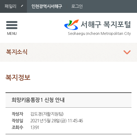
패밀리
인천광역시서해구
로그인
서해구 복지포털
MENU
Seohaegu Incheon Metropolitan City
복지소식
본 컨텐츠
복지정보
희망키움통장1 신청 안내
작성자
김도경(자활지원팀)
작성일
2021년 5월 28일(금) 11:45:46
조회수
1391