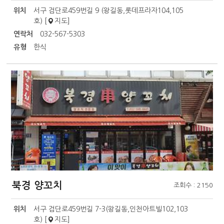
위치
서구 검단로459번길 9 (왕길동,롯데프라자104,105
호) [
지도
]
연락처
032-567-5303
유형
한식
북경 양꼬치
조회수 : 2150
위치
서구 검단로459번길 7-3(왕길동,인천아트빌102,103
호) [
지도
]