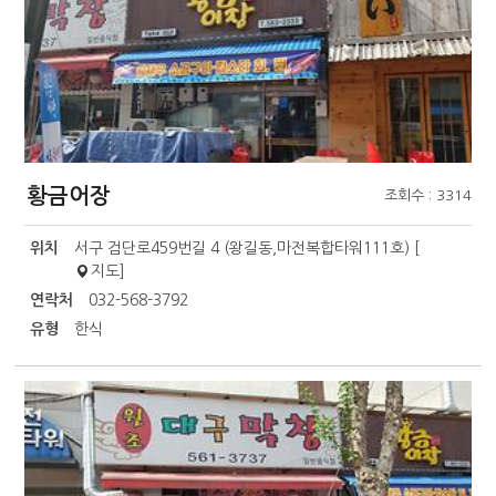
황금어장
조회수 : 3314
위치
서구 검단로459번길 4 (왕길동,마전복합타워111호) [
지도
]
연락처
032-568-3792
유형
한식