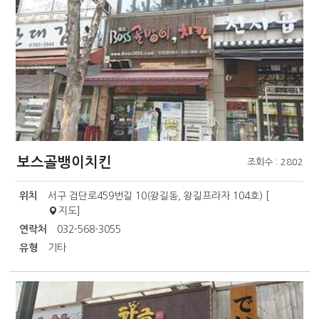
보스골뱅이치킨
조회수 : 2802
위치
서구 검단로459번길 10(왕길동, 왕길프라자 104호) [
지도
]
연락처
032-568-3055
유형
기타