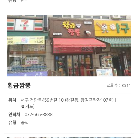
유형
한식
황금짬뽕
조회수 : 3511
위치
서구 검단로459번길 10 (왕길동, 왕길프라자107호) [
지도
]
연락처
032-565-3838
유형
중식