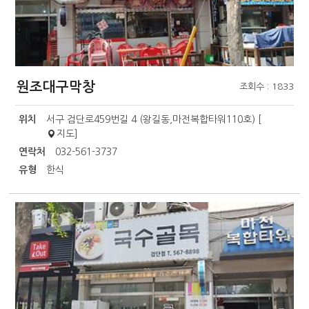
원조대구막창
조회수 : 1833
위치
서구 검단로459번길 4 (왕길동,마전복합타워110호) [
지도
]
연락처
032-561-3737
유형
한식