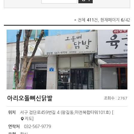
* 전체
411
건, 현재페이지
6
/42
아리오돌뼈신닭발
조회수 : 2767
위치
서구 검단로459번길 4 (왕길동,마전복합타워101호) [
지도
]
연락처
032-567-9779