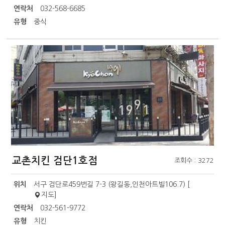
연락처
032-568-6685
유형
중식
교촌치킨 검단1호점
조회수 : 3272
위치
서구 검단로459번길 7-3 (왕길동,인천아트빌106.7) [
지도
]
연락처
032-561-9772
유형
치킨