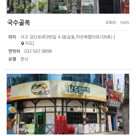
국수골목
조회수 : 1695
위치
서구 검단로459번길 4 (왕길동,마전복합타워109호) [
지도
]
연락처
032-567-8898
유형
한식