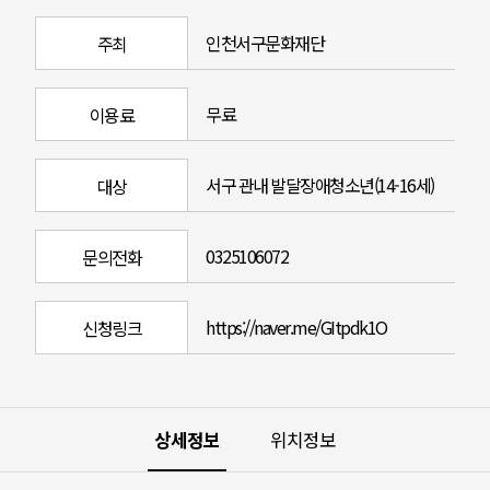
인천서구문화재단
주최
무료
이용료
서구 관내 발달장애청소년(14-16세)
대상
0325106072
문의전화
https://naver.me/GItpdk1O
신청링크
상세정보
위치정보