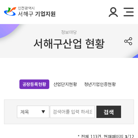
인천광역시
서해구
기업지원
정보마당
서해구산업 현황
공장등록현황
산업단지현황
청년기업인증현황
* 전체 113건, 현재페이지
3
/12