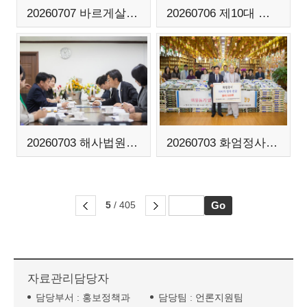
20260707 바르게살기운동 회장 이취임식
20260706 제10대 서해구의회 개원 및 개회식
20260703 해사법원 관련 회의
20260703 화엄정사 이웃돕기 양곡 전달식
5
/ 405
자료관리담당자
담당부서 :
홍보정책과
담당팀 :
언론지원팀