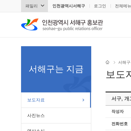
패밀리
인천광역시서해구
로그인
전체메
서해구
서해구는 지금
보도
서구, 
보도자료
작성자
사진뉴스
전화번호
영상소식