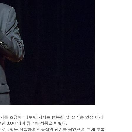
강사를 초청해
나누면 커지는 행복한 삶
즐거운 인생
이라
‘
,
’
구민
여명이 참석해 성황을 이뤘다
800
.
프로그램을 진행하며 선풍적인 인기를 끌었으며
현재 초록
,