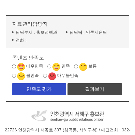
자료관리담당자
담당부서 :
홍보정책과
담당팀 :
언론지원팀
전화 :
콘텐츠 만족도
매우만족
만족
보통
불만족
매우불만족
결과보기
22726 인천광역시 서곶로 307 (심곡동, 서해구청) / 대표전화 : 032-