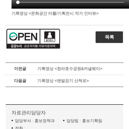
기록영상 <문화공간 터틀/기획전시 작가 인터뷰>
목록
이전글
기록영상 <청라호수공원&커낼웨이>
다음글
기록영상 <맨발걷기 산책로>
자료관리담당자
담당부서 :
홍보정책과
담당팀 :
홍보기획팀
전화 :