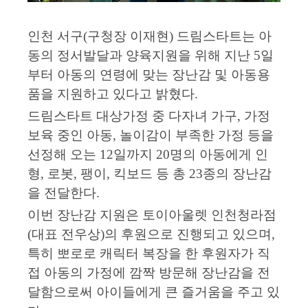
인천 서구
(
구청장 이재현
)
드림스타트는 아
동의 정서발달과 양육지원을 위해 지난
5
일
부터 아동의 연령에 맞는 장난감 및 아동용
품을 지원하고 있다고 밝혔다
.
드림스타트 대상가정 중 다자녀 가구
,
가정
보육 중인 아동
,
놀이감이 부족한 가정 등을
선정해 오는
12
일까지
20
명의 아동에게 인
형
,
로봇
,
팽이
,
킥보드 등 총
23
종의 장난감
을 전달한다
.
이번 장난감 지원은 토이아울렛 인천청라점
(
대표 전우상
)
의 후원으로 진행되고 있으며
,
특히 뽀로로 캐릭터 복장을 한 후원자가 직
접 아동의 가정에 깜짝 방문해 장난감을 전
달함으로써 아이들에게 큰 즐거움을 주고 있