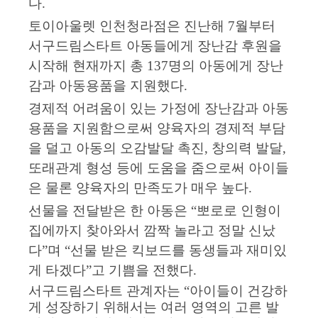
다
.
토이아울렛 인천청라점은 진난해
7
월부터
서구드림스타트 아동들에게 장난감 후원을
시작해 현재까지 총
137
명의 아동에게 장난
감과 아동용품을 지원했다
.
경제적 어려움이 있는 가정에 장난감과 아동
용품을 지원함으로써 양육자의 경제적 부담
을 덜고 아동의 오감발달 촉진
,
창의력 발달
,
또래관계 형성 등에 도움을 줌으로써 아이들
은 물론 양육자의 만족도가 매우 높다
.
선물을 전달받은 한 아동은
“
뽀로로 인형이
집에까지 찾아와서 깜짝 놀라고 정말 신났
다
”
며
“
선물 받은 킥보드를 동생들과 재미있
게 타겠다
”
고 기쁨을 전했다
.
서구드림스타트 관계자는
“
아이들이 건강하
게 성장하기 위해서는 여러 영역의 고른 발