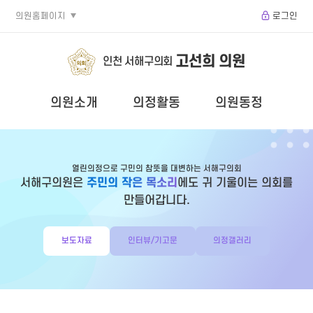
의원홈페이지
로그인
고선희 의원
인천 서해구의회
의원소개
의정활동
의원동정
열린의정으로 구민의 참뜻을 대변하는 서해구의회
서해구의원은
주민의 작은 목소리
에도 귀 기울이는 의회를
만들어갑니다.
보도자료
인터뷰/기고문
의정갤러리