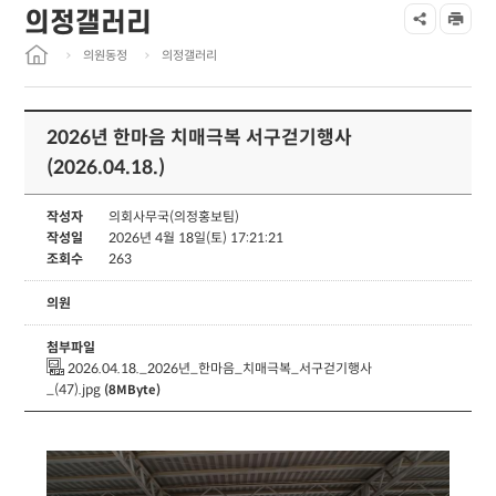
의정갤러리
의원동정
의정갤러리
2026년 한마음 치매극복 서구걷기행사
(2026.04.18.)
작성자
의회사무국(의정홍보팀)
작성일
2026년 4월 18일(토) 17:21:21
조회수
263
의원
첨부파일
2026.04.18._2026년_한마음_치매극복_서구걷기행사
_(47).jpg
(8MByte)