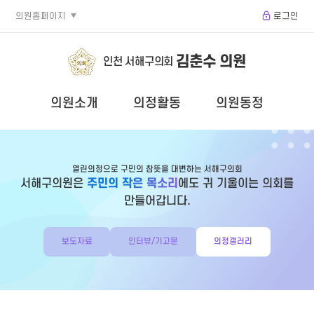
의원홈페이지
로그인
김춘수 의원
인천 서해구의회
의원소개
의정활동
의원동정
열린의정으로 구민의 참뜻을 대변하는 서해구의회
서해구의원은
주민의 작은 목소리
에도 귀 기울이는 의회를
만들어갑니다.
보도자료
인터뷰/기고문
의정갤러리