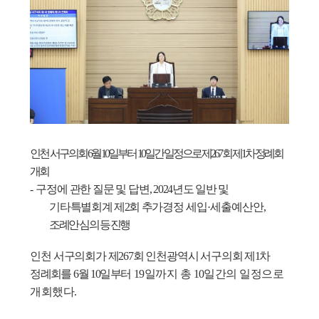
인천 서구의회
6
월
10
일부터
10
일간 일정으로 제
267
회 제
1
차 정례회
개회
-
구정에 관한 질문 및 답변
,
2024
년도 일반 및
기타특별회계 제
2
회 추가경정
세입
·
세출예산안
,
조례안 심의 등 진행
인천 서구의회가 제
267
회 인천광역시 서구의회
제
1
차
정례회를
6
월
10
일부터
19
일까지 총
10
일간의 일정으로
개회했다
.