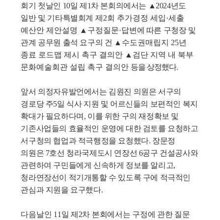
회기 첫날인
10
일 제
1
차 본회의에서는
▲
2024
년도
일반 및 기타특별회계
제
2
회 추가경정 세입
·
세출
예산안 제안설명
▲
구정질문
·
답변에 따른 구청장 및
관계 공무원 출석 요구의 건
▲
수도권매립지
25
년
종료 로드맵 제시 촉구 결의안
▲
검단 지역 내 북부
문화예술회관 설립 촉구 결의안
등을 상정했다
.
앞서 의정자유발언에서는 김원진 의원은 서구의
경로당 주
5
일 식사 지원 및 어르신들의 보편적인 복지
확대가 필요하다며
,
이를 위한 구의 재정확보 및
기존사업들의 효율적인 운영에 대한 검토를 요청하고
서구청의 협업과 적극행정을 요청했다
.
장문정
의원은
7
호선 청라국제도시 연장선
6
공구 건설공사와
관련하여 구민들에게 신속하게 정보를 알리고
,
청라연장선이 적기개통할 수 있도록 구에 적극적인
관심과 지원을 요구했다
.
다음날인
11
일 제
2
차 본회에서는 구정에 관한 질문