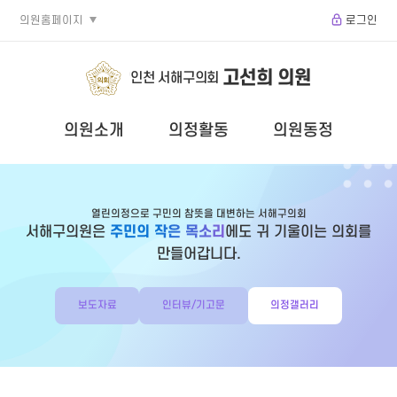
의원홈페이지
로그인
고선희 의원
인천 서해구의회
의원소개
의정활동
의원동정
열린의정으로 구민의 참뜻을 대변하는 서해구의회
서해구의원은
주민의 작은 목소리
에도 귀 기울이는 의회를
만들어갑니다.
보도자료
인터뷰/기고문
의정갤러리