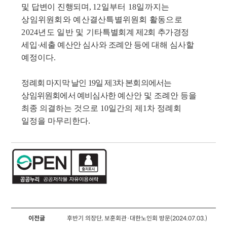
및 답변이 진행되며
,
12
일부터
18
일까지는
상임위원회와 예산결산특별위원회 활동으로
2024
년도 일반 및 기타
특별회계 제
2
회 추가경정
세입
·
세출 예산안 심사와 조례안 등에
대해 심사할
예정이다
.
정례회 마지막 날인
19
일 제
3
차 본회의에서는
상임위원회에서 예비심사한
예산안 및 조례안 등을
최종 의결하는 것으로
10
일간의 제
1
차 정례회
일정을 마무리한다
.
이전글
후반기 의장단, 보훈회관·대한노인회 방문(2024.07.03.)