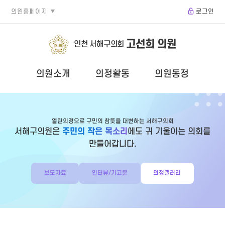
의원홈페이지
로그인
고선희 의원
인천 서해구의회
의원소개
의정활동
의원동정
열린의정으로 구민의 참뜻을 대변하는 서해구의회
서해구의원은
주민의 작은 목소리
에도 귀 기울이는 의회를
만들어갑니다.
보도자료
인터뷰/기고문
의정갤러리