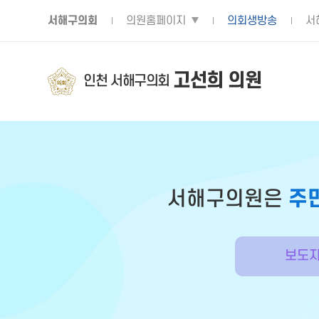
서해구의회
의원홈페이지
의회생방송
서
고선희 의원
인천 서해구의회
서해구의원은
주
보도