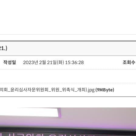
1.)
작성일
2023년 2월 21일(화) 15:36:28
조회수
서구의회_윤리심사자문위원회_위원_위촉식_개최).jpg
(9MByte)