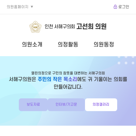
의원홈페이지
로그인
고선희 의원
인천 서해구의회
의원소개
의정활동
의원동정
열린의정으로 구민의 참뜻을 대변하는 서해구의회
서해구의원은
주민의 작은 목소리
에도 귀 기울이는 의회를
만들어갑니다.
보도자료
인터뷰/기고문
의정갤러리