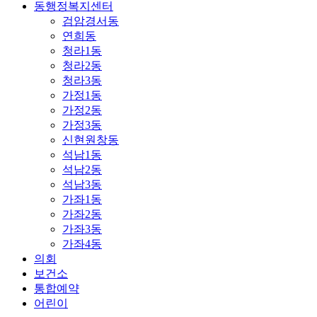
동행정복지센터
검암경서동
연희동
청라1동
청라2동
청라3동
가정1동
가정2동
가정3동
신현원창동
석남1동
석남2동
석남3동
가좌1동
가좌2동
가좌3동
가좌4동
의회
보건소
통합예약
어린이