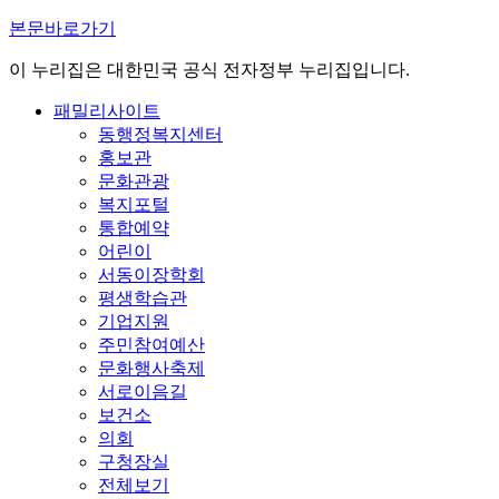
본문바로가기
이 누리집은 대한민국 공식 전자정부 누리집입니다.
패밀리사이트
동행정복지센터
홍보관
문화관광
복지포털
통합예약
어린이
서동이장학회
평생학습관
기업지원
주민참여예산
문화행사축제
서로이음길
보건소
의회
구청장실
전체보기