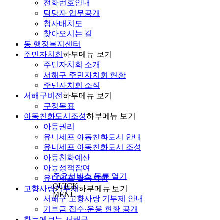
전화번호안내
담당자 업무공개
청사배치도
찾아오시는 길
동 행정복지센터
주민자치회
하부메뉴 보기
주민자치회 소개
서해구 주민자치회 현황
주민자치회 소식
서해구비전
하부메뉴 보기
구정목표
아동친화도시조성
하부메뉴 보기
아동권리
유니세프 아동친화도시 안내
유니세프 아동친화도시 조성
아동친화예산
주요서비스 목록 열기
아동정책참여
유니세프 활동사항
고향사랑기부제
하부메뉴 보기
QUICK
MENU
서해구 고향사랑 기부제 안내
기부금 접수·운용 현황 공개
한눈에보는 서해구