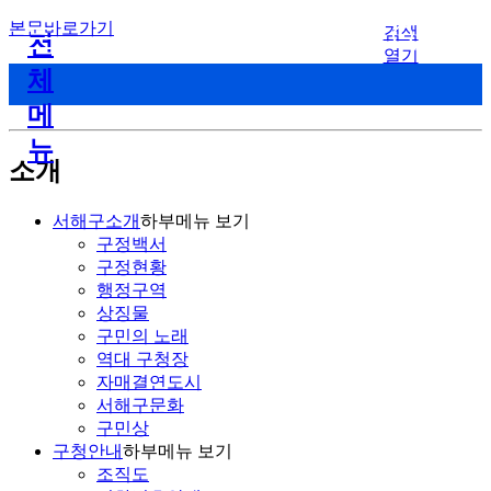
본문바로가기
검색
전
열기
체
메
뉴
소개
서해구소개
하부메뉴 보기
구정백서
구정현황
행정구역
상징물
구민의 노래
역대 구청장
자매결연도시
서해구문화
구민상
구청안내
하부메뉴 보기
조직도