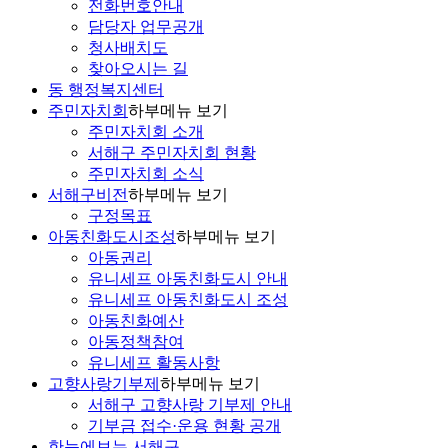
전화번호안내
담당자 업무공개
청사배치도
찾아오시는 길
동 행정복지센터
주민자치회
하부메뉴 보기
주민자치회 소개
서해구 주민자치회 현황
주민자치회 소식
서해구비전
하부메뉴 보기
구정목표
아동친화도시조성
하부메뉴 보기
아동권리
유니세프 아동친화도시 안내
유니세프 아동친화도시 조성
아동친화예산
아동정책참여
유니세프 활동사항
고향사랑기부제
하부메뉴 보기
서해구 고향사랑 기부제 안내
기부금 접수·운용 현황 공개
한눈에보는 서해구