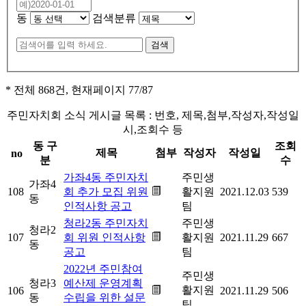
동
검색분류
* 전체 868건, 현재페이지
77
/87
주민자치회 소식 게시글 목록 : 번호, 제목,첨부,작성자,작성일
시,조회수 등
동 구
조회
제목
첨부
작성자
작성일
no
분
수
가좌4동 주민자치
주민생
가좌4
108
회 추가 모집 위원
활지원
2021.12.03
539
동
인적사항 공고
팀
청라2동 주민자치
주민생
청라2
107
회 위원 인적사항
활지원
2021.11.29
667
동
공고
팀
2022년 주민참여
주민생
청라3
예산제 운영계획
활지원
106
2021.11.29
506
동
수립을 위한 설문
팀