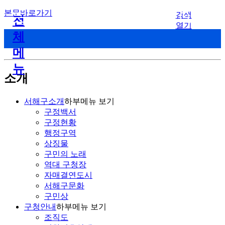
본문바로가기
검색
전
열기
체
메
뉴
소개
서해구소개
하부메뉴 보기
구정백서
구정현황
행정구역
상징물
구민의 노래
역대 구청장
자매결연도시
서해구문화
구민상
구청안내
하부메뉴 보기
조직도