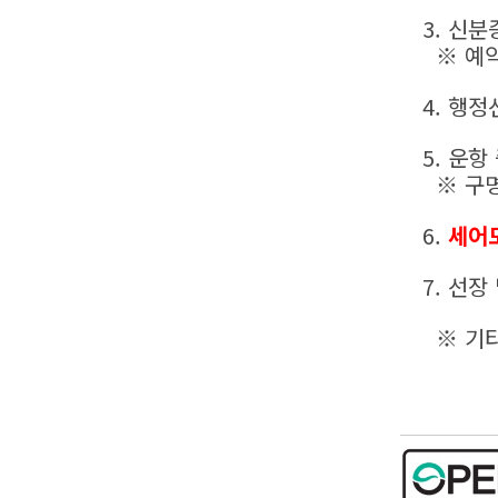
3. 신분
※ 예약
4. 행정
5. 운항
※ 구명
6.
세어도
7. 선
※ 기타 