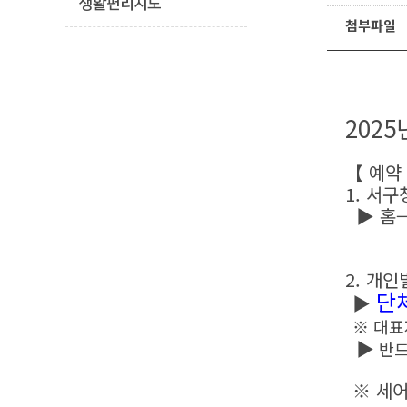
생활편리지도
첨부파일
202
【 예약
1. 서구
▶ 홈→
2. 개인
단
▶
※ 대표
▶
반드
※
세어