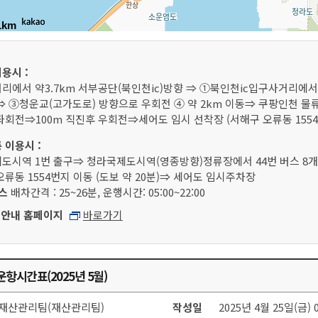
1km
용시 :
리에서 약3.7km 서부공단(북인천ic)방향 ⇒ ①북인천ic입구사거리에
⇒ ③청운교(고가도로) 방향으로 우회전 ④ 약 2km 이동⇒ 쿠팡인천 물류
좌회전⇒100m 직진후 우회전⇒세어도 임시 선착장 (서해구 오류동 1554
 이용시 :
도시역 1번 출구⇒ 청라국제도시역(영종방향)정류장에서 44번 버스 8개 
류동 1554번지 이동 (도보 약 20분)⇒ 세어도 임시주차장
버스
배차간격 : 25~26분, 운행시간: 05:00~22:00
 안내 홈페이지
바로가기
항시간표(2025년 5월)
재산관리팀(재산관리팀)
작성일
2025년 4월 25일(금) 0