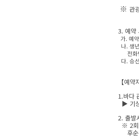
※
관
3. 예약
가. 예
나. 생년
전화번호는
다. 승선
【예약
1.바다
▶ 기상
2. 출발
※ 2회
후순위 