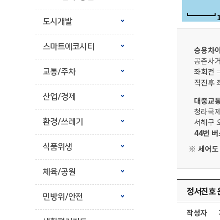
도시개발
스마트에코시티
승용차이
공촌사거
좌회전 
교통/주차
직진후 
산업/경제
대중교통
청라국제
서해구 오
환경/쓰레기
44번 
식품위생
※ 세어도
체육/공원
정서진호 운
민방위/안전
작성자