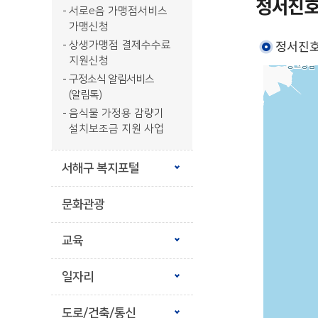
정서진호
서로e음 가맹점서비스
가맹신청
정서진호
상생가맹점 결제수수료
지원신청
구정소식 알림서비스
(알림톡)
음식물 가정용 감량기
설치보조금 지원 사업
서해구 복지포털
문화관광
교육
일자리
도로/건축/통신