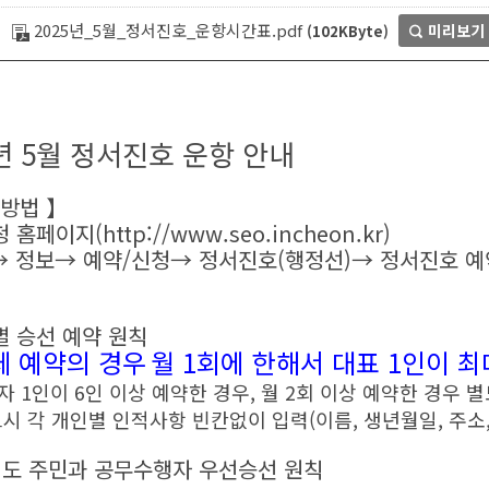
2025년_5월_정서진호_운항시간표.pdf
미리보기
(102KByte)
5년 5월 정서진호 운항 안내
 방법 】
청 홈페이지(
http://www.seo.incheon.kr
)
 정보→ 예약/신청→ 정서진호(행정선)→ 정서진호 예
별 승선 예약 원칙
체 예약의 경우
월 1회에 한해서 대표 1인이 최
자 1인이 6인 이상 예약한 경우, 월 2회 이상 예약한 경우 
시 각 개인별 인적사항 빈칸없이 입력(이름, 생년월일, 주소,
도 주민과 공무수행자 우선승선 원칙