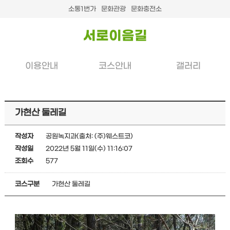
소통1번가
문화관광
문화충전소
서로이음길
이용안내
코스안내
갤러리
가현산 둘레길
작성자
공원녹지과(출처: (주)웨스트코)
작성일
2022년 5월 11일(수) 11:16:07
조회수
577
코스구분
가현산 둘레길