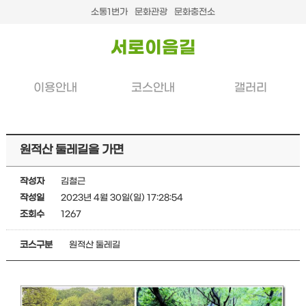
소통1번가
문화관광
문화충전소
서로이음길
이용안내
코스안내
갤러리
원적산 둘레길을 가면
작성자
김철근
작성일
2023년 4월 30일(일) 17:28:54
조회수
1267
코스구분
원적산 둘레길