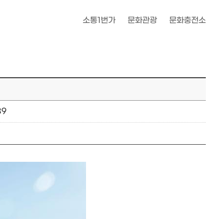
소통1번가
문화관광
문화충전소
39