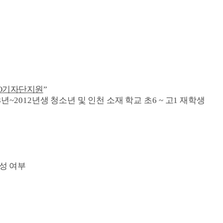
O
기자단지원
”
8
년
~2012
년생 청소년 및 인천 소재 학교 초
6 ~
고
1
재학생
성 여부