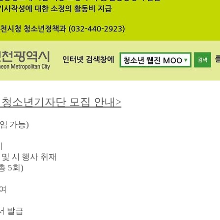
 청소년기자단 모집 안내>
임 가능
)
시
및 시 행사 취재
총
5
회
)
부여
여
서 발급