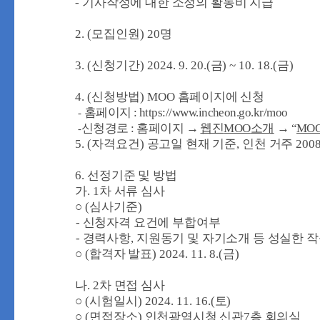
-
기사작성에 대한 소정의 활동비 지급
2. (
모집인원
) 20
명
3. (
신청기간
) 2024. 9. 20.(
금
) ~ 10. 18.(
금
)
4. (
신청방법
) MOO
홈페이지에 신청
홈페이지
: https://www.incheon.go.kr/moo
-
신청경로
:
홈페이지
→
웹진
MOO
소개
→
“
MO
-
5. (
자격요건
)
공고일 현재 기준
,
인천 거주
200
6.
선정기준 및 방법
가
. 1
차 서류 심사
○
(
심사기준
)
-
신청자격 요건에 부합여부
-
경력사항
,
지원동기 및 자기소개 등 성실한 작
○
(
합격자 발표
) 2024. 11. 8.(
금
)
나
. 2
차 면접 심사
○
(
시험일시
) 2024. 11. 16.(
토
)
○
(
면접장소
)
인천광역시청 신관
7
층 회의실