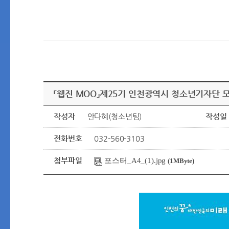
「웹진 MOO」제25기 인천광역시 청소년기자단 
작성자
안다혜(청소년팀)
작성일
전화번호
032-560-3103
첨부파일
포스터_A4_(1).jpg
(1MByte)