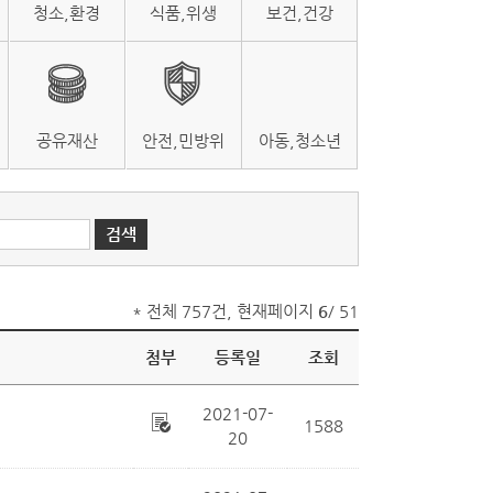
청소,환경
식품,위생
보건,건강
공유재산
안전,민방위
아동,청소년
* 전체 757건, 현재페이지
6
/ 51
첨부
등록일
조회
2021-07-
1588
20