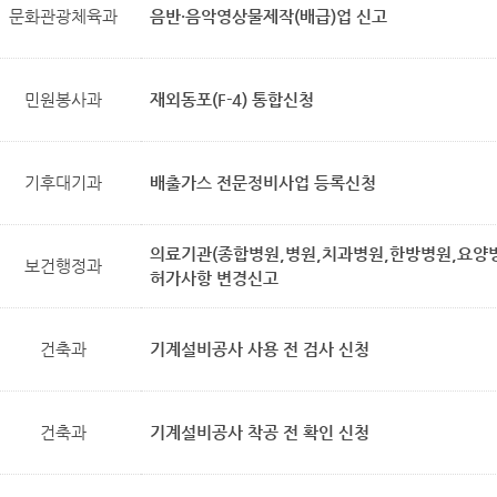
문화관광체육과
음반·음악영상물제작(배급)업 신고
민원봉사과
재외동포(F-4) 통합신청
기후대기과
배출가스 전문정비사업 등록신청
의료기관(종합병원,병원,치과병원,한방병원,요양
보건행정과
허가사항 변경신고
건축과
기계설비공사 사용 전 검사 신청
건축과
기계설비공사 착공 전 확인 신청