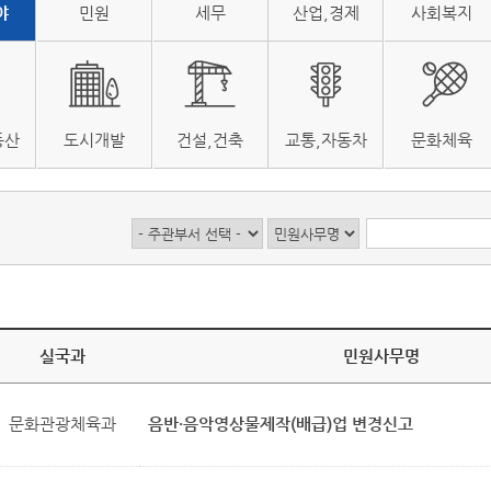
야
민원
세무
산업,경제
사회복지
동산
도시개발
건설,건축
교통,자동차
문화체육
실국과
민원사무명
문화관광체육과
음반·음악영상물제작(배급)업 변경신고