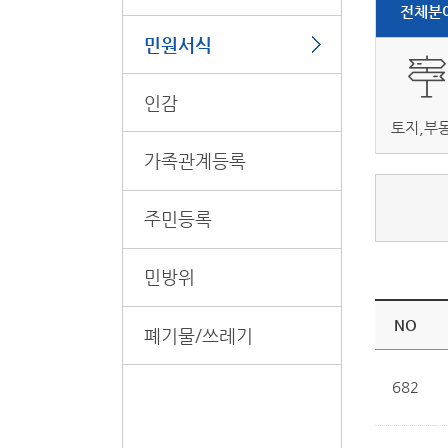
전체분
민원서식
인감
토지,부
가족관계등록
주민등록
민방위
NO
폐기물/쓰레기
682