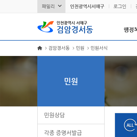
패밀리
인천광역시서해구
로그인
인천광역시 서해구
검암경서동
행정
검암경서동
민원
민원서식
민원
민원상담
각종 증명서발급