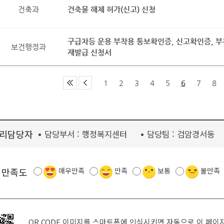
건축과
건축물 해체 허가(신고) 신청
구급차등 운용 부착용 통보확인증, 신고확인증, 
보건행정과
재발급 신청서
1
2
3
4
5
6
7
8
리담당자
담당부서 :
행정복지센터
담당팀 :
검암경서동
 만족도
매우만족
만족
보통
불만족
QR CODE 이미지를 스마트폰에 인식시키면 자동으로 이 페이