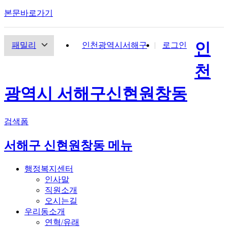
본문바로가기
인
패밀리
인천광역시서해구
로그인
천
광역시 서해구
신현원창동
검색폼
서해구 신현원창동 메뉴
행정복지센터
인사말
직원소개
오시는길
우리동소개
연혁/유래