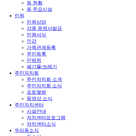
동 현황
동 주요시설
민원
민원상담
각종 증명서발급
민원서식
인감
가족관계등록
주민등록
민방위
폐기물/쓰레기
주민자치회
주민자치회 소개
주민자치회 소식
포토앨범
동영상 소식
주민자치센터
시설안내
자치센터프로그램
자치센터소식
우리동소식