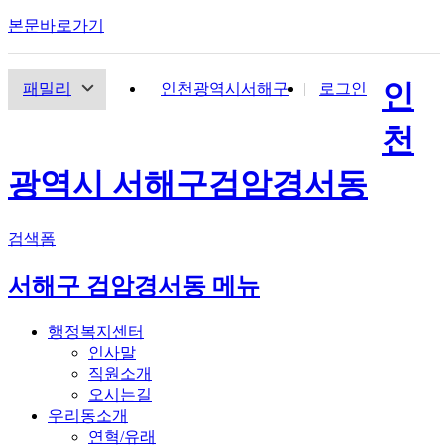
본문바로가기
인
패밀리
인천광역시서해구
로그인
천
광역시 서해구
검암경서동
검색폼
서해구 검암경서동 메뉴
행정복지센터
인사말
직원소개
오시는길
우리동소개
연혁/유래