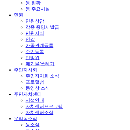
동 현황
동 주요시설
민원
민원상담
각종 증명서발급
민원서식
인감
가족관계등록
주민등록
민방위
폐기물/쓰레기
주민자치회
주민자치회 소식
포토앨범
동영상 소식
주민자치센터
시설안내
자치센터프로그램
자치센터소식
우리동소식
동소식