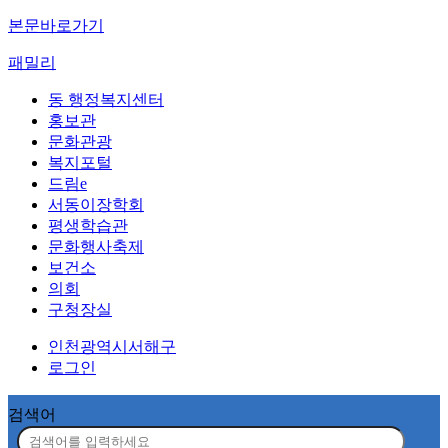
본문바로가기
패밀리
동 행정복지센터
홍보관
문화관광
복지포털
드림e
서동이장학회
평생학습관
문화행사축제
보건소
의회
구청장실
인천광역시서해구
로그인
검색어