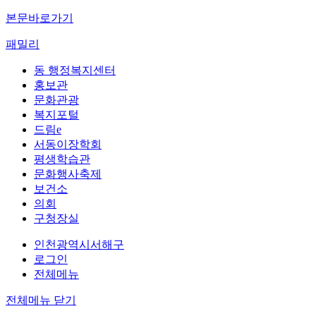
본문바로가기
패밀리
동 행정복지센터
홍보관
문화관광
복지포털
드림e
서동이장학회
평생학습관
문화행사축제
보건소
의회
구청장실
인천광역시서해구
로그인
전체메뉴
전체메뉴 닫기