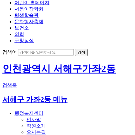
어린이 홈페이지
서동이장학회
평생학습관
문화행사축제
보건소
의회
구청장실
검색어
인천광역시 서해구
가좌2동
검색폼
서해구 가좌2동 메뉴
행정복지센터
인사말
직원소개
오시는길