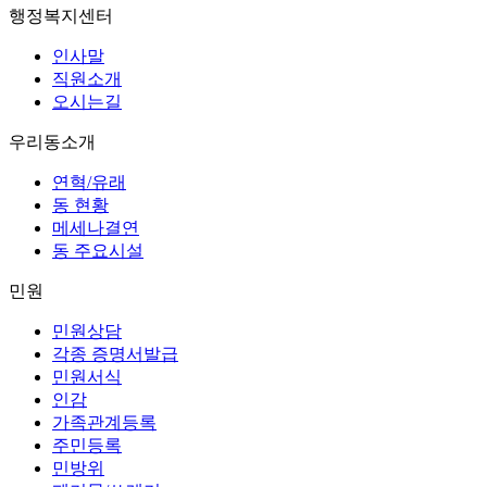
행정복지센터
인사말
직원소개
오시는길
우리동소개
연혁/유래
동 현황
메세나결연
동 주요시설
민원
민원상담
각종 증명서발급
민원서식
인감
가족관계등록
주민등록
민방위