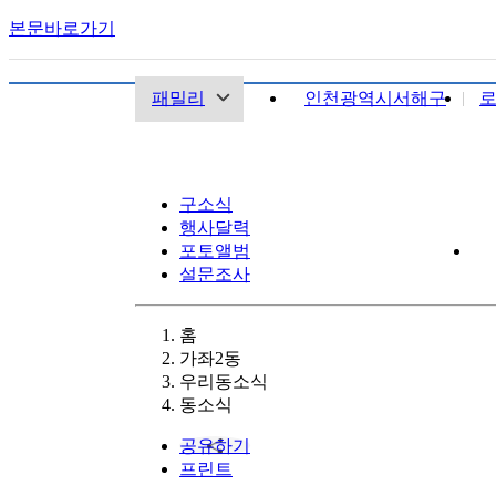
본문바로가기
패밀리
인천광역시서해구
구소식
행사달력
포토앨범
설문조사
홈
가좌2동
우리동소식
동소식
공유하기
프린트