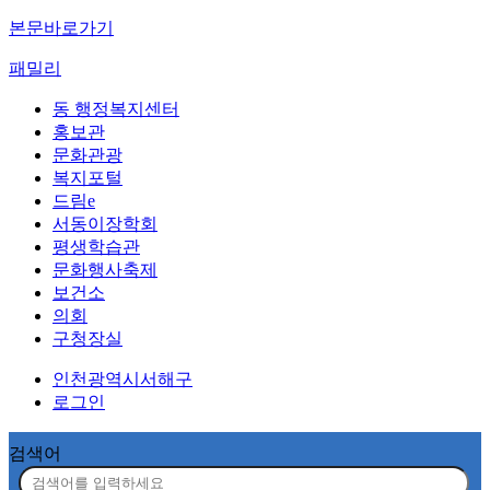
본문바로가기
패밀리
동 행정복지센터
홍보관
문화관광
복지포털
드림e
서동이장학회
평생학습관
문화행사축제
보건소
의회
구청장실
인천광역시서해구
로그인
검색어