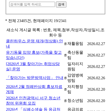
* 전체 23405건, 현재페이지
19
/2341
새소식 게시글 목록 : 번호, 제목,첨부,작성자,작성일시,조
회수 등
클린하우스 운영 재개(정상화) 안
재활용팀
2026.02.27
내
유기동물 입양 홍보(가족을 찾고
축산동물
2026.02.27
있습니다!)
팀
[2026년 3월 찾아가는 취업상담
일자리지
2026.02.27
실] 운영
원팀
감염병예
「찾아가는 방문방역사업」 안내
2026.02.26
방팀
2026년 2월 정례반상회 홍보자료
자치행정
2026.02.20
게재
팀
2026년 인천광역시 서구 청소년
청소년팀
2026.02.20
참여 위원회 모집
2026년 「심폐소생술 등 응급처
응급의료