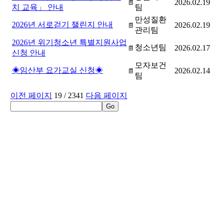
2026.02.19
치 교육」 안내
팀
만성질환
2026년 서로걷기 챌린지 안내
2026.02.19
관리팀
2026년 위기청소년 특별지원사업
청소년팀
2026.02.17
신청 안내
모자보건
◈임산부 요가교실 신청◈
2026.02.14
팀
이전 페이지
19
/ 2341
다음 페이지
Really Simple Syndication 또는 Rich Site Summary 뉴스와 블
로그와 같이 정보의 업데이트가 자주 일어나는 웹사이트
에서, 업데이트된 정보를 쉽게 사용자에게 제공하는 서비
스입니다. RSS 리더를 통해 인천광역시 서구청 사이트의
최신 업데이트 정보를 자동으로 확인하실 수 있습니다.
RSS 구독하기
자료관리담당자