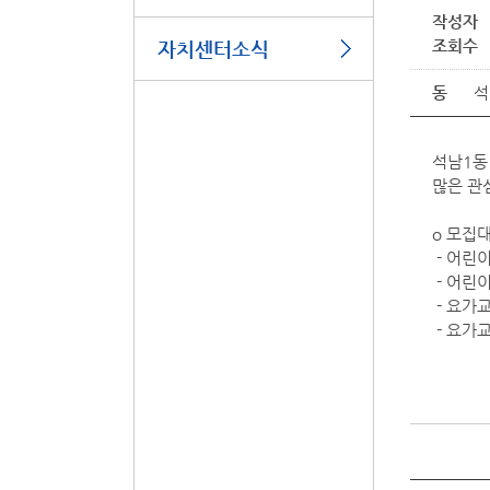
작성자
조회수
자치센터소식
동
석
석남1동
많은 관
o 모집대
- 어린이
- 어린이
- 요가교
- 요가교