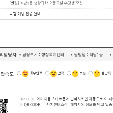
[변경] 석남1동 생활과학 초등교실 수강생 모집
독감 예방 접종 안내
리담당자
담당부서 :
행정복지센터
담당팀 :
석남1동
 만족도
매우만족
만족
보통
불만족
QR CODE 이미지를 스마트폰에 인식시키면 자동으로 이 
이 QR CODE는
"자치센터소식"
페이지의 정보를 담고 있습