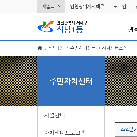
패밀리
인천광역시서해구
로그인
인천광역시 서해구
석남1동
행
석남1동
주민자치센터
자치센터소식
주민자치센터
시설안내
4/4분
자치센터프로그램