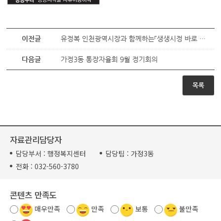
이전글
유정복 인천광역시장과 함께하는「생생시정 바로 알기」
다음글
가정3동 통장자율회 9월 정기회의
목록
자료관리담당자
담당부서 :
행정복지센터
담당팀 :
가정3동
전화 :
032-560-3780
콘텐츠 만족도
매우만족
만족
보통
불만족