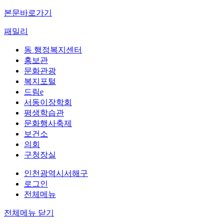
본문바로가기
패밀리
동 행정복지센터
홍보관
문화관광
복지포털
드림e
서동이장학회
평생학습관
문화행사축제
보건소
의회
구청장실
인천광역시서해구
로그인
전체메뉴
전체메뉴 닫기