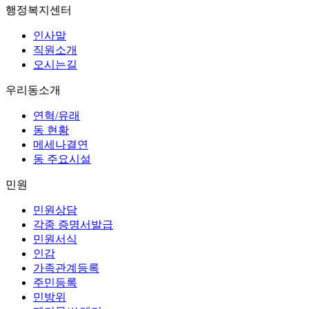
행정복지센터
인사말
직원소개
오시는길
우리동소개
연혁/유래
동 현황
메세나결연
동 주요시설
민원
민원상담
각종 증명서발급
민원서식
인감
가족관계등록
주민등록
민방위